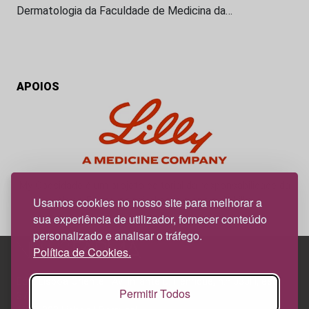
Dermatologia da Faculdade de Medicina da…
APOIOS
My Obesidade é um projeto editorial da responsabilidade da
News Farma, possível com o apoio da Lilly.
Usamos cookies no nosso site para melhorar a
sua experiência de utilizador, fornecer conteúdo
personalizado e analisar o tráfego.
Política de Cookies.
Edif. Lisboa Oriente | Av. Infante D. Henrique, n.º 333H, esc.
Permitir Todos
37