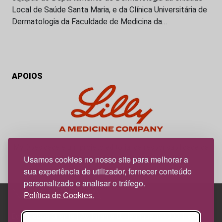
Local de Saúde Santa Maria, e da Clínica Universitária de
Dermatologia da Faculdade de Medicina da…
APOIOS
My Obesidade é um projeto editorial da responsabilidade da
News Farma, possível com o apoio da Lilly.
Usamos cookies no nosso site para melhorar a
sua experiência de utilizador, fornecer conteúdo
personalizado e analisar o tráfego.
Política de Cookies.
Edif. Lisboa Oriente | Av. Infante D. Henrique, n.º 333H, esc.