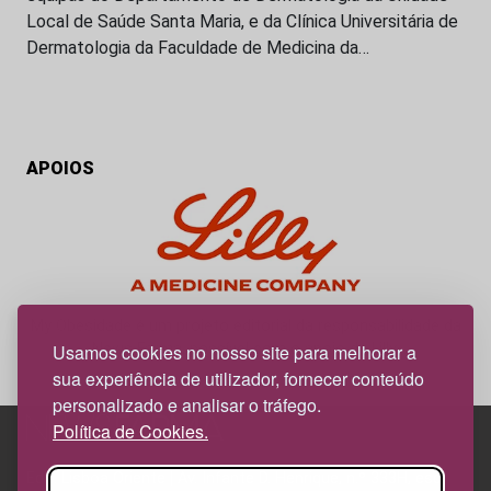
Local de Saúde Santa Maria, e da Clínica Universitária de
Dermatologia da Faculdade de Medicina da…
APOIOS
My Obesidade é um projeto editorial da responsabilidade da
News Farma, possível com o apoio da Lilly.
Usamos cookies no nosso site para melhorar a
sua experiência de utilizador, fornecer conteúdo
personalizado e analisar o tráfego.
Política de Cookies.
Edif. Lisboa Oriente | Av. Infante D. Henrique, n.º 333H, esc.