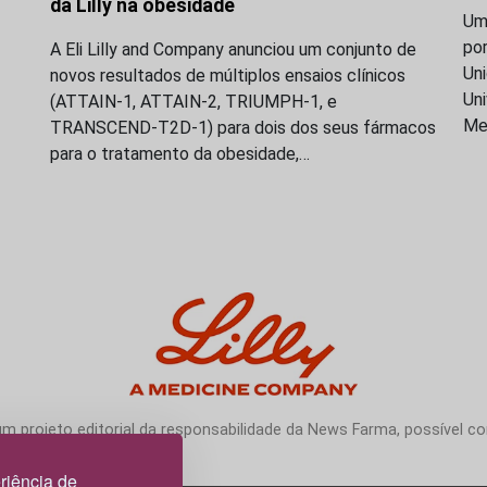
da Lilly na obesidade
Uma
po
A Eli Lilly and Company anunciou um conjunto de
Uni
novos resultados de múltiplos ensaios clínicos
Uni
(ATTAIN-1, ATTAIN-2, TRIUMPH-1, e
Me
TRANSCEND-T2D-1) para dois dos seus fármacos
para o tratamento da obesidade,…
 projeto editorial da responsabilidade da News Farma, possível com
riência de