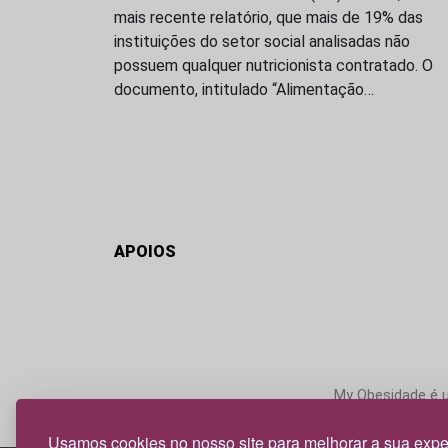
mais recente relatório, que mais de 19% das
instituições do setor social analisadas não
possuem qualquer nutricionista contratado. O
documento, intitulado “Alimentação…
APOIOS
My Obesidade é um
Usamos cookies no nosso site para melhorar a sua expe