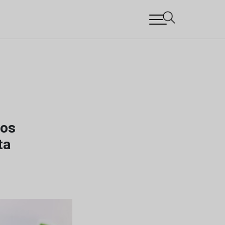
 os
ta