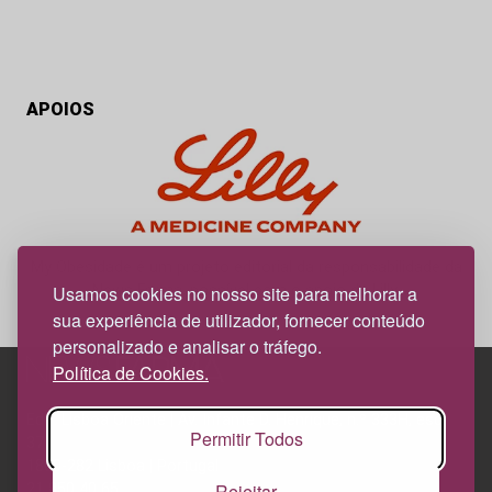
APOIOS
My Obesidade é um projeto editorial da responsabilidade da
News Farma, possível com o apoio da Lilly.
Usamos cookies no nosso site para melhorar a
sua experiência de utilizador, fornecer conteúdo
personalizado e analisar o tráfego.
Política de Cookies.
Edif. Lisboa Oriente | Av. Infante D. Henrique, n.º 333H, esc.
Permitir Todos
37
1800-282 Lisboa | Portugal
Rejeitar
21 850 40 65