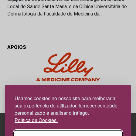
Local de Saúde Santa Maria, e da Clínica Universitária de
Dermatologia da Faculdade de Medicina da…
APOIOS
My Obesidade é um projeto editorial da responsabilidade da
News Farma, possível com o apoio da Lilly.
Usamos cookies no nosso site para melhorar a
sua experiência de utilizador, fornecer conteúdo
personalizado e analisar o tráfego.
Política de Cookies.
Edif. Lisboa Oriente | Av. Infante D. Henrique, n.º 333H, esc.