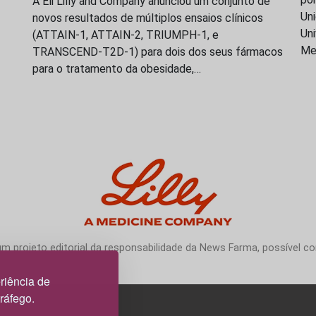
A Eli Lilly and Company anunciou um conjunto de
Uni
novos resultados de múltiplos ensaios clínicos
Uni
(ATTAIN-1, ATTAIN-2, TRIUMPH-1, e
Me
TRANSCEND-T2D-1) para dois dos seus fármacos
para o tratamento da obesidade,…
 projeto editorial da responsabilidade da News Farma, possível com
riência de
tráfego.