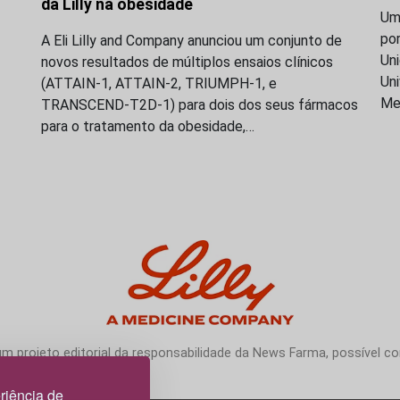
da Lilly na obesidade
Uma
po
A Eli Lilly and Company anunciou um conjunto de
Uni
novos resultados de múltiplos ensaios clínicos
Uni
(ATTAIN-1, ATTAIN-2, TRIUMPH-1, e
Me
TRANSCEND-T2D-1) para dois dos seus fármacos
para o tratamento da obesidade,…
 projeto editorial da responsabilidade da News Farma, possível com
riência de