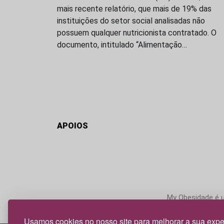
mais recente relatório, que mais de 19% das
instituições do setor social analisadas não
possuem qualquer nutricionista contratado. O
documento, intitulado “Alimentação…
APOIOS
My Obesidade é um
Usamos cookies no nosso site para melhorar a sua expe