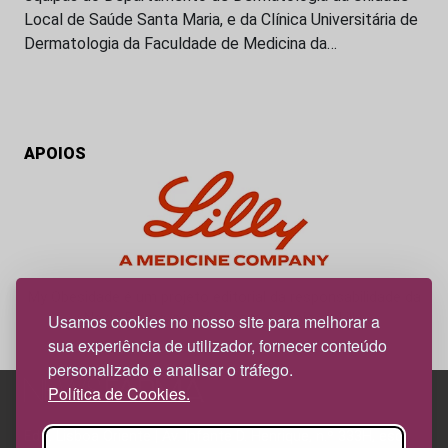
Local de Saúde Santa Maria, e da Clínica Universitária de
Dermatologia da Faculdade de Medicina da…
APOIOS
My Obesidade é um projeto editorial da responsabilidade da
News Farma, possível com o apoio da Lilly.
Usamos cookies no nosso site para melhorar a
sua experiência de utilizador, fornecer conteúdo
personalizado e analisar o tráfego.
Política de Cookies.
Edif. Lisboa Oriente | Av. Infante D. Henrique, n.º 333H, esc.