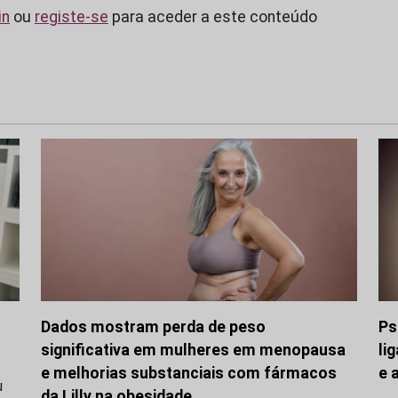
in
ou
registe-se
para aceder a este conteúdo
Dados mostram perda de peso
Ps
significativa em mulheres em menopausa
li
e melhorias substanciais com fármacos
e 
u
da Lilly na obesidade