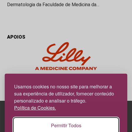
Dermatologia da Faculdade de Medicina da…
APOIOS
My Obesidade é um projeto editorial da responsabilidade da
News Farma, possível com o apoio da Lilly.
Usamos cookies no nosso site para melhorar a
sua experiência de utilizador, fornecer conteúdo
personalizado e analisar o tráfego.
Política de Cookies.
Edif. Lisboa Oriente | Av. Infante D. Henrique, n.º 333H, esc.
Permitir Todos
37