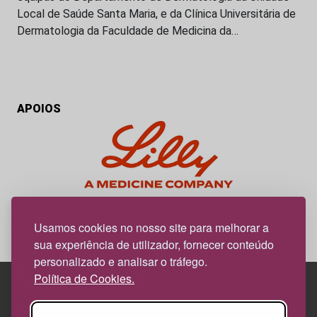
Local de Saúde Santa Maria, e da Clínica Universitária de
Dermatologia da Faculdade de Medicina da…
APOIOS
My Obesidade é um projeto editorial da responsabilidade da
News Farma, possível com o apoio da Lilly.
Usamos cookies no nosso site para melhorar a
sua experiência de utilizador, fornecer conteúdo
personalizado e analisar o tráfego.
Política de Cookies.
Edif. Lisboa Oriente | Av. Infante D. Henrique, n.º 333H, esc.