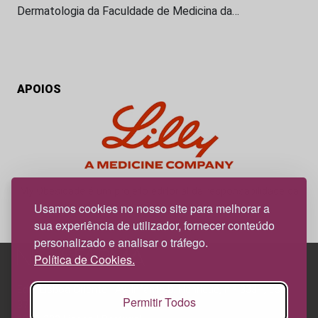
Dermatologia da Faculdade de Medicina da…
APOIOS
My Obesidade é um projeto editorial da responsabilidade da
News Farma, possível com o apoio da Lilly.
Usamos cookies no nosso site para melhorar a
sua experiência de utilizador, fornecer conteúdo
personalizado e analisar o tráfego.
Política de Cookies.
Edif. Lisboa Oriente | Av. Infante D. Henrique, n.º 333H, esc.
Permitir Todos
37