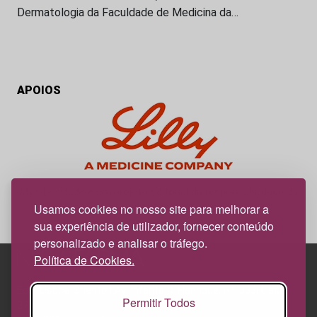
Dermatologia da Faculdade de Medicina da…
APOIOS
My Obesidade é um projeto editorial da responsabilidade da
News Farma, possível com o apoio da Lilly.
Usamos cookies no nosso site para melhorar a
sua experiência de utilizador, fornecer conteúdo
personalizado e analisar o tráfego.
Política de Cookies.
Edif. Lisboa Oriente | Av. Infante D. Henrique, n.º 333H, esc.
Permitir Todos
37