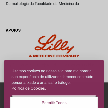
Dermatologia da Faculdade de Medicina da…
APOIOS
My Obesidade é um projeto editorial da responsabilidade da
News Farma, possível com o apoio da Lilly.
Usamos cookies no nosso site para melhorar a
sua experiência de utilizador, fornecer conteúdo
personalizado e analisar o tráfego.
Política de Cookies.
Edif. Lisboa Oriente | Av. Infante D. Henrique, n.º 333H, esc.
Permitir Todos
37