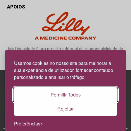
APOIOS
My Obesidade é um projeto editorial da responsabilidade da
News Farma, possível com o apoio da Lilly.
Usamos cookies no nosso site para melhorar a
sua experiência de utilizador, fornecer conteúdo
personalizado e analisar o tráfego.
Edif. Lisboa Oriente | Av. Infante D. Henrique, n.º 333H, esc.
Permitir Todos
37
1800-282 Lisboa | Portugal
Rejeitar
21 850 40 65
Preferências