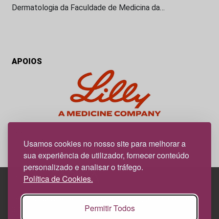
Dermatologia da Faculdade de Medicina da…
APOIOS
My Obesidade é um projeto editorial da responsabilidade da
News Farma, possível com o apoio da Lilly.
Usamos cookies no nosso site para melhorar a
sua experiência de utilizador, fornecer conteúdo
personalizado e analisar o tráfego.
Política de Cookies.
Edif. Lisboa Oriente | Av. Infante D. Henrique, n.º 333H, esc.
Permitir Todos
37