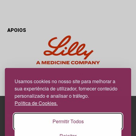
APOIOS
My Obesidade é um projeto editorial da responsabilidade da
News Farma, possível com o apoio da Lilly.
Usamos cookies no nosso site para melhorar a
sua experiência de utilizador, fornecer conteúdo
personalizado e analisar o tráfego.
Política de Cookies.
Edif. Lisboa Oriente | Av. Infante D. Henrique, n.º 333H, esc.
Permitir Todos
37
1800-282 Lisboa | Portugal
Rejeitar
21 850 40 65