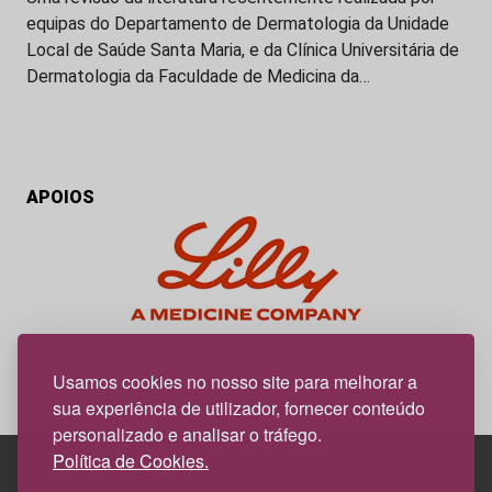
equipas do Departamento de Dermatologia da Unidade
Local de Saúde Santa Maria, e da Clínica Universitária de
Dermatologia da Faculdade de Medicina da…
APOIOS
My Obesidade é um projeto editorial da responsabilidade da
News Farma, possível com o apoio da Lilly.
Usamos cookies no nosso site para melhorar a
sua experiência de utilizador, fornecer conteúdo
personalizado e analisar o tráfego.
Política de Cookies.