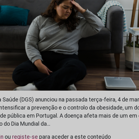
a Saúde (DGS) anunciou na passada terça-feira, 4 de ma
ntensificar a prevenção e o controlo da obesidade, um do
de pública em Portugal. A doença afeta mais de um em
o do Dia Mundial da…
in
ou
registe-se
para aceder a este conteúdo