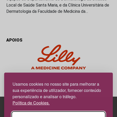
Local de Saúde Santa Maria, e da Clínica Universitária de
Dermatologia da Faculdade de Medicina da…
APOIOS
My Obesidade é um projeto editorial da responsabilidade da
News Farma, possível com o apoio da Lilly.
Usamos cookies no nosso site para melhorar a
sua experiência de utilizador, fornecer conteúdo
personalizado e analisar o tráfego.
Política de Cookies.
Edif. Lisboa Oriente | Av. Infante D. Henrique, n.º 333H, esc.