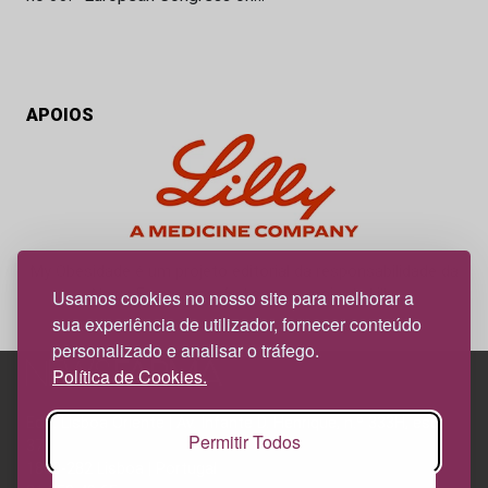
APOIOS
My Obesidade é um projeto editorial da responsabilidade da
News Farma, possível com o apoio da Lilly.
Usamos cookies no nosso site para melhorar a
sua experiência de utilizador, fornecer conteúdo
personalizado e analisar o tráfego.
Política de Cookies.
Edif. Lisboa Oriente | Av. Infante D. Henrique, n.º 333H, esc.
Permitir Todos
37
1800-282 Lisboa | Portugal