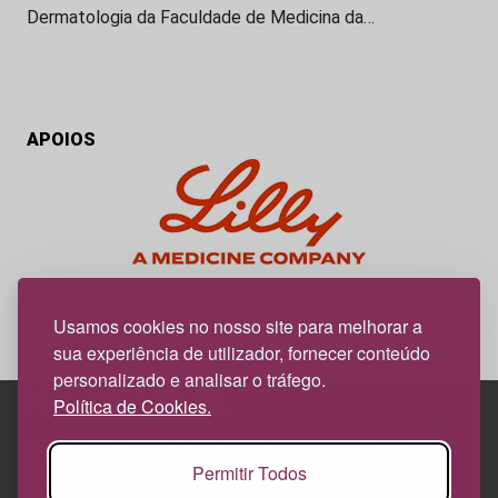
Dermatologia da Faculdade de Medicina da…
APOIOS
My Obesidade é um projeto editorial da responsabilidade da
News Farma, possível com o apoio da Lilly.
Usamos cookies no nosso site para melhorar a
sua experiência de utilizador, fornecer conteúdo
personalizado e analisar o tráfego.
Política de Cookies.
Edif. Lisboa Oriente | Av. Infante D. Henrique, n.º 333H, esc.
Permitir Todos
37