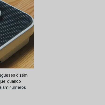
tugueses dizem
que, quando
velam números