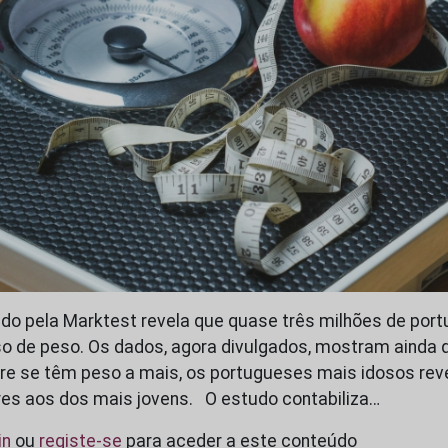
do pela Marktest revela que quase três milhões de por
o de peso. Os dados, agora divulgados, mostram ainda 
re se têm peso a mais, os portugueses mais idosos re
res aos dos mais jovens. O estudo contabiliza…
in
ou
registe-se
para aceder a este conteúdo