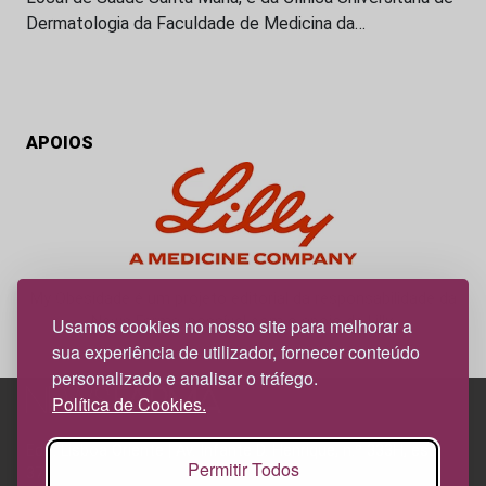
Dermatologia da Faculdade de Medicina da…
APOIOS
My Obesidade é um projeto editorial da responsabilidade da
News Farma, possível com o apoio da Lilly.
Usamos cookies no nosso site para melhorar a
sua experiência de utilizador, fornecer conteúdo
personalizado e analisar o tráfego.
Política de Cookies.
Edif. Lisboa Oriente | Av. Infante D. Henrique, n.º 333H, esc.
Permitir Todos
37