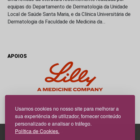
equipas do Departamento de Dermatologia da Unidade
Local de Saúde Santa Maria, e da Clínica Universitária de
Dermatologia da Faculdade de Medicina da…
APOIOS
My Obesidade é um projeto editorial da responsabilidade da
News Farma, possível com o apoio da Lilly.
Usamos cookies no nosso site para melhorar a
sua experiência de utilizador, fornecer conteúdo
personalizado e analisar o tráfego.
Política de Cookies.