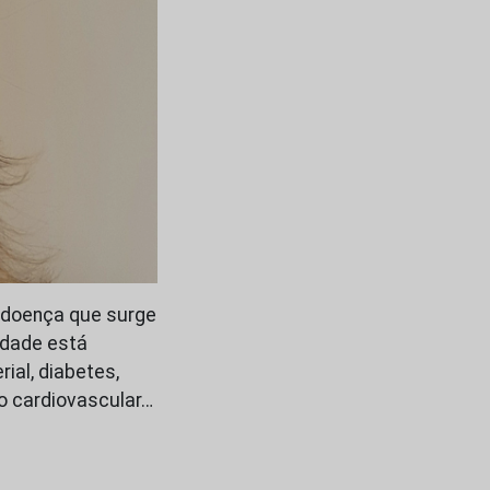
a doença que surge
idade está
ial, diabetes,
co cardiovascular…