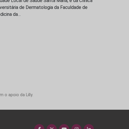
dade Local de Saúde Santa Maria, e da Clínica
versitária de Dermatologia da Faculdade de
dicina da…
 o apoio da Lilly.