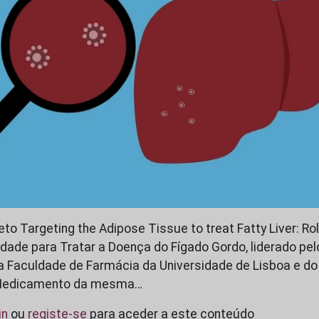
to Targeting the Adipose Tissue to treat Fatty Liver: Ro
ade para Tratar a Doença do Fígado Gordo, liderado pelo
a Faculdade de Farmácia da Universidade de Lisboa e do 
 Medicamento da mesma…
in
ou
registe-se
para aceder a este conteúdo