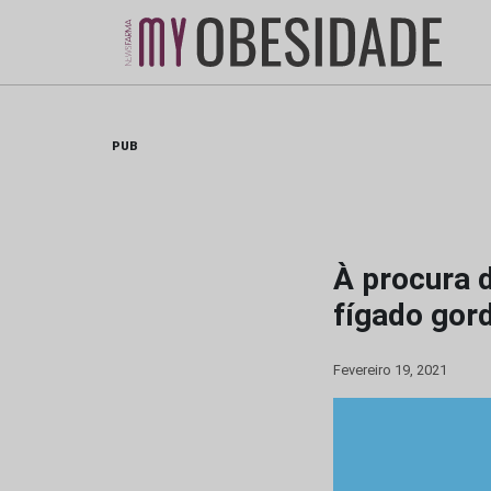
Skip
to
content
PUB
À procura 
fígado gor
Fevereiro 19, 2021