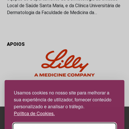
Local de Saúde Santa Maria, e da Clínica Universitária de
Dermatologia da Faculdade de Medicina da…
APOIOS
My Obesidade é um projeto editorial da responsabilidade da
News Farma, possível com o apoio da Lilly.
Usamos cookies no nosso site para melhorar a
sua experiência de utilizador, fornecer conteúdo
personalizado e analisar o tráfego.
Política de Cookies.
Edif. Lisboa Oriente | Av. Infante D. Henrique, n.º 333H, esc.