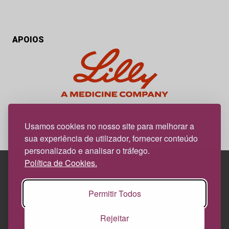
APOIOS
My Obesidade é um projeto editorial da responsabilidade da
News Farma, possível com o apoio da Lilly.
Usamos cookies no nosso site para melhorar a
sua experiência de utilizador, fornecer conteúdo
personalizado e analisar o tráfego.
Política de Cookies.
Edif. Lisboa Oriente | Av. Infante D. Henrique, n.º 333H, esc.
Permitir Todos
37
1800-282 Lisboa | Portugal
Rejeitar
21 850 40 65