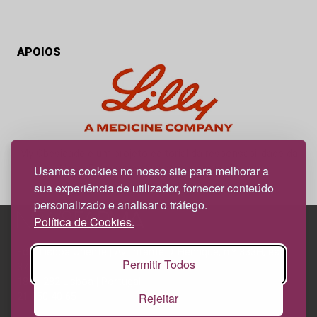
APOIOS
My Obesidade é um projeto editorial da responsabilidade da
News Farma, possível com o apoio da Lilly.
Usamos cookies no nosso site para melhorar a
sua experiência de utilizador, fornecer conteúdo
personalizado e analisar o tráfego.
Política de Cookies.
Edif. Lisboa Oriente | Av. Infante D. Henrique, n.º 333H, esc.
Permitir Todos
37
1800-282 Lisboa | Portugal
Rejeitar
21 850 40 65