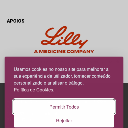
APOIOS
My Obesidade é um projeto editorial da responsabilidade da
News Farma, possível com o apoio da Lilly.
Usamos cookies no nosso site para melhorar a
sua experiência de utilizador, fornecer conteúdo
personalizado e analisar o tráfego.
Política de Cookies.
Edif. Lisboa Oriente | Av. Infante D. Henrique, n.º 333H, esc.
Permitir Todos
37
1800-282 Lisboa | Portugal
Rejeitar
21 850 40 65