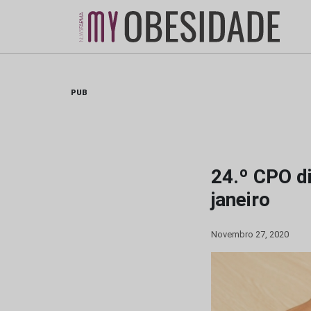
Skip
to
content
PUB
24.º CPO di
janeiro
Novembro 27, 2020