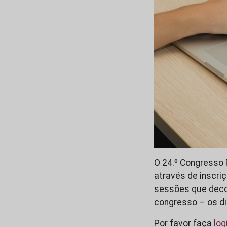
O 24.º Congresso P
através de inscriç
sessões que deco
congresso – os d
Por favor faça
log