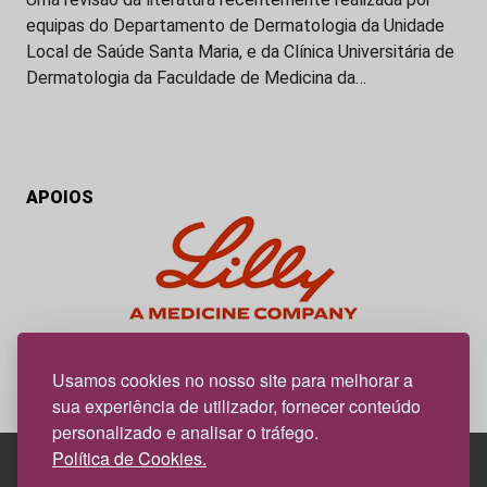
equipas do Departamento de Dermatologia da Unidade
Local de Saúde Santa Maria, e da Clínica Universitária de
Dermatologia da Faculdade de Medicina da…
APOIOS
My Obesidade é um projeto editorial da responsabilidade da
News Farma, possível com o apoio da Lilly.
Usamos cookies no nosso site para melhorar a
sua experiência de utilizador, fornecer conteúdo
personalizado e analisar o tráfego.
Política de Cookies.