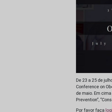
De 23 a 25 de julh
Conference on Obe
de maio. Em cima
Prevention“, “Con
Por favor faça
log