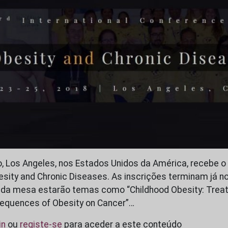
o, Los Angeles, nos Estados Unidos da América, recebe o 
sity and Chronic Diseases. As inscrições terminam já no
 da mesa estarão temas como “Childhood Obesity: Trea
sequences of Obesity on Cancer”…
in
ou
registe-se
para aceder a este conteúdo