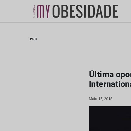
Skip
to
content
PUB
Última opor
Internatio
Maio 15, 2018