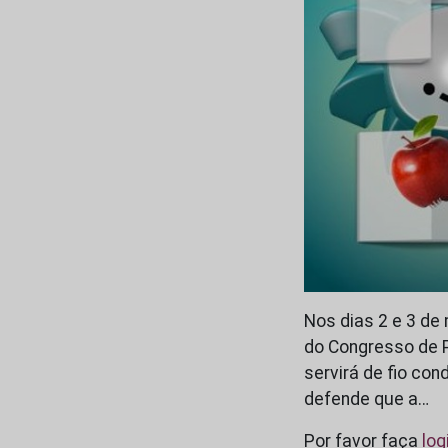
Nos dias 2 e 3 de
do Congresso de P
servirá de fio con
defende que a…
Por favor faça
log