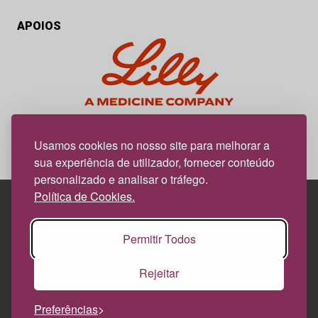
APOIOS
My Obesidade é um projeto editorial da responsabilidade da
News Farma, possível com o apoio da Lilly.
Usamos cookies no nosso site para melhorar a
sua experiência de utilizador, fornecer conteúdo
personalizado e analisar o tráfego.
Política de Cookies.
Edif. Lisboa Oriente | Av. Infante D. Henrique, n.º 333H, esc.
Permitir Todos
37
1800-282 Lisboa | Portugal
Rejeitar
21 850 40 65
Preferências