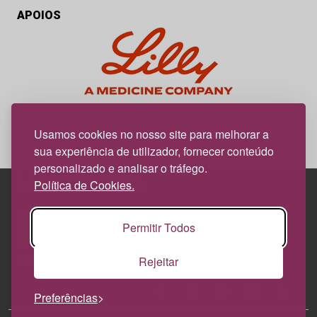
APOIOS
My Obesidade é um projeto editorial da responsabilidade da
News Farma, possível com o apoio da Lilly.
Usamos cookies no nosso site para melhorar a
sua experiência de utilizador, fornecer conteúdo
personalizado e analisar o tráfego.
Política de Cookies.
Edif. Lisboa Oriente | Av. Infante D. Henrique, n.º 333H, esc.
Permitir Todos
37
1800-282 Lisboa | Portugal
Rejeitar
21 850 40 65
Preferências