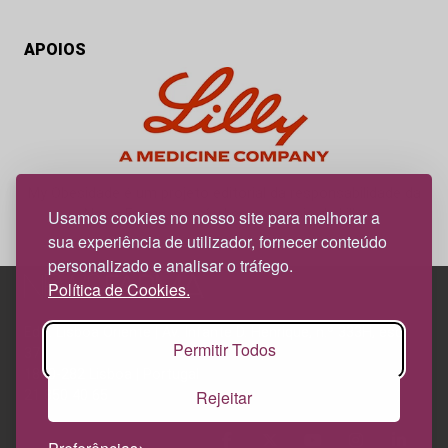
APOIOS
My Obesidade é um projeto editorial da responsabilidade da
News Farma, possível com o apoio da Lilly.
Usamos cookies no nosso site para melhorar a
sua experiência de utilizador, fornecer conteúdo
personalizado e analisar o tráfego.
Política de Cookies.
Edif. Lisboa Oriente | Av. Infante D. Henrique, n.º 333H, esc.
Permitir Todos
37
1800-282 Lisboa | Portugal
Rejeitar
21 850 40 65