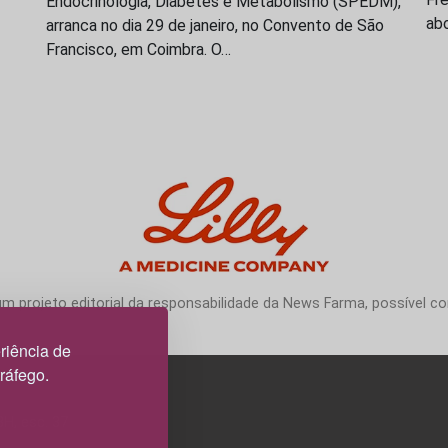
Endocrinologia, Diabetes e Metabolismo (SPEDM),
ab
arranca no dia 29 de janeiro, no Convento de São
Francisco, em Coimbra. O…
 projeto editorial da responsabilidade da News Farma, possível com
riência de
tráfego.
3H, esc. 37