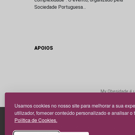
Sociedade Portuguesa…
APOIOS
My Obesidade é um
Usamos cookies no nosso site para melhorar a sua expe
utilizador, fornecer conteúdo personalizado e analisar o 
Política de Cookies.
Edif. Lisboa Oriente | Av. Infante D. Henrique, n.º 33
1800-282 Lisboa | Portugal