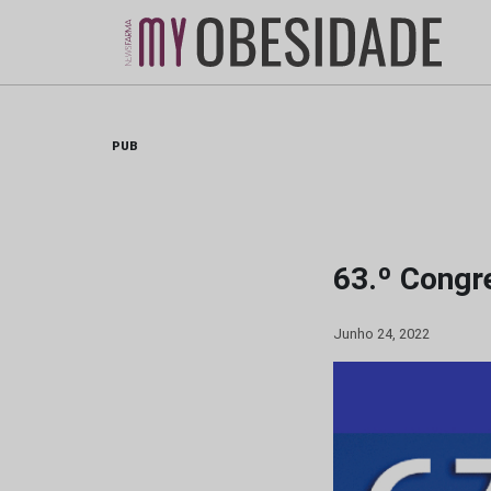
Skip
to
content
PUB
63.º Congr
Junho 24, 2022